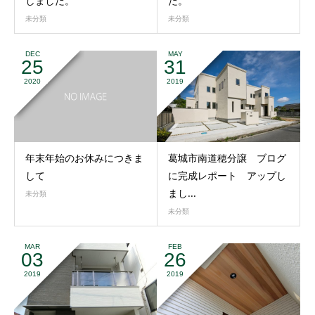
しました。
た。
未分類
未分類
DEC
MAY
25
31
2020
2019
年末年始のお休みにつきま
葛城市南道穂分譲 ブログ
して
に完成レポート アップし
まし...
未分類
未分類
MAR
FEB
03
26
2019
2019