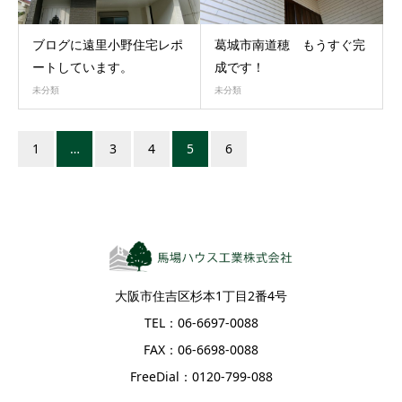
ブログに遠里小野住宅レポ
葛城市南道穂 もうすぐ完
ートしています。
成です！
未分類
未分類
1
…
3
4
5
6
大阪市住吉区杉本1丁目2番4号
TEL：06-6697-0088
FAX：06-6698-0088
FreeDial：0120-799-088