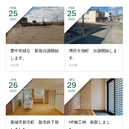
FEB
FEB
25
25
2021
2021
豊中市緑丘 新規分譲開始
堺区今池町 分譲開始しま
します。
す。
未分類
未分類
JAN
DEC
26
29
2021
2020
葛城市新庄町 販売終了致
HP施工例 刷新しまし