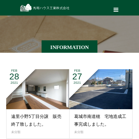
INFORMATION
FEB
FEB
28
27
2021
2021
遠里小野5丁目分譲 販売
葛城市南道穂 宅地造成工
終了致しました。
事完成しました。
未分類
未分類