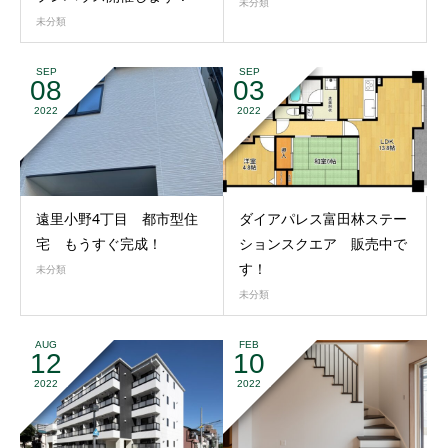
未分類
未分類
SEP
SEP
08
03
2022
2022
遠里小野4丁目 都市型住
ダイアパレス富田林ステー
宅 もうすぐ完成！
ションスクエア 販売中で
す！
未分類
未分類
AUG
FEB
12
10
2022
2022