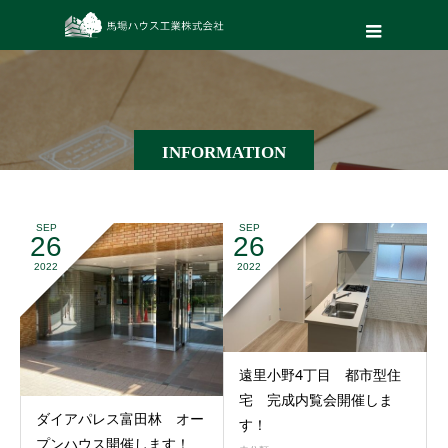
INFORMATION
SEP
SEP
26
26
2022
2022
遠里小野4丁目 都市型住
宅 完成内覧会開催しま
ダイアパレス富田林 オー
す！
プンハウス開催します！